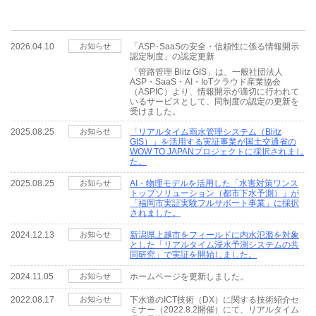
2026.04.10
お知らせ
「ASP･SaaSの安全・信頼性に係る情報開示
認定制度」の認定更新
「管路管理 Blitz GIS」は、一般社団法人
ASP・SaaS・AI・IoTクラウド産業協会
（ASPIC）より、情報開示が適切に行われて
いるサービスとして、同制度の認定の更新を
受けました。
2025.08.25
お知らせ
「リアルタイム雨水管理システム（Blitz
GIS）」を活用する実証事業が国土交通省の
WOW TO JAPANプロジェクトに採択されまし
た。
2025.08.25
お知らせ
AI・物理モデルを活用した「水害対策ワンス
トップソリューション（都市下水予測）」が
「福岡市実証実験フルサポート事業」に採択
されました。
2024.12.13
お知らせ
新潟県上越市をフィールドに内水氾濫を対象
とした「リアルタイム浸水予測システムの共
同研究」で実証を開始しました。
2024.11.05
お知らせ
ホームページを更新しました。
2022.08.17
お知らせ
下水道のICT技術（DX）に関する技術紹介セ
ミナー（2022.8.2開催）にて、リアルタイム