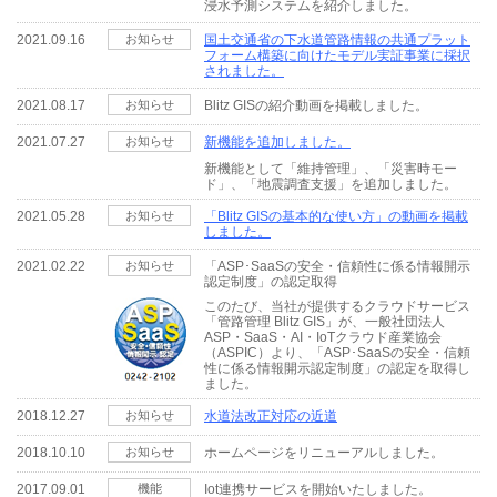
浸水予測システムを紹介しました。
2021.09.16
お知らせ
国土交通省の下水道管路情報の共通プラット
フォーム構築に向けたモデル実証事業に採択
されました。
2021.08.17
お知らせ
Blitz GISの紹介動画を掲載しました。
2021.07.27
お知らせ
新機能を追加しました。
新機能として「維持管理」、「災害時モー
ド」、「地震調査支援」を追加しました。
2021.05.28
お知らせ
「Blitz GISの基本的な使い方」の動画を掲載
しました。
2021.02.22
お知らせ
「ASP･SaaSの安全・信頼性に係る情報開示
認定制度」の認定取得
このたび、当社が提供するクラウドサービス
「管路管理 Blitz GIS」が、⼀般社団法人
ASP・SaaS・AI・IoTクラウド産業協会
（ASPIC）より、「ASP･SaaSの安全・信頼
性に係る情報開示認定制度」の認定を取得し
ました。
2018.12.27
お知らせ
水道法改正対応の近道
2018.10.10
お知らせ
ホームページをリニューアルしました。
2017.09.01
機能
Iot連携サービスを開始いたしました。